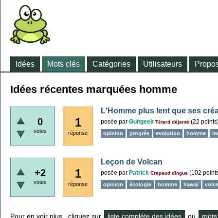
Idées
Mots clés
Catégories
Utilisateurs
Propos
Idées récentes marquées homme
L'Homme plus lent que ses créa
1
0
posée
par
Guitgeek
(
22
points
Tétard déjanté
votes
réponse
opinion
progrés
evolution
homme
in
Leçon de Volcan
1
+2
posée
par
Patrick
(
102
point
Crapaud dingue
votes
réponse
opinion
écologie
homme
hawaï
volc
Pour en voir plus , cliquez sur
liste compléte des idées
ou
mots 