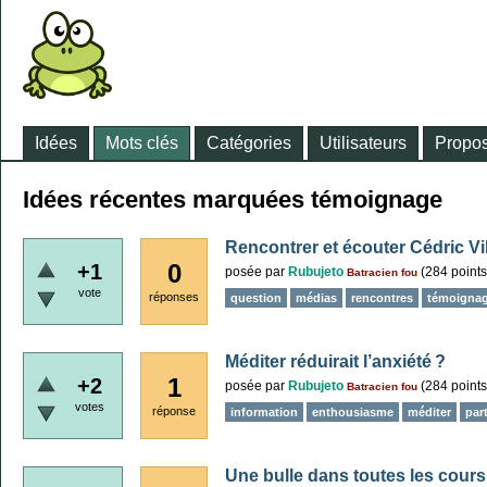
Idées
Mots clés
Catégories
Utilisateurs
Propos
Idées récentes marquées témoignage
Rencontrer et écouter Cédric Vil
0
+1
posée
par
Rubujeto
(
284
points
Batracien fou
vote
réponses
question
médias
rencontres
témoigna
Méditer réduirait l’anxiété ?
1
+2
posée
par
Rubujeto
(
284
points
Batracien fou
votes
réponse
information
enthousiasme
méditer
par
Une bulle dans toutes les cours