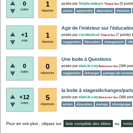
1
0
posée
par
Stephcouleurs
(
5
point
Tétard fou
votes
réponse
action
apprendre
alternative
émotion
Agir de l'intérieur sur l'éducatio
1
+1
posée
par
cocolasticot
(
7
points)
Tétard fou
vote
réponse
suggestion
éducation
changement
réf
Une boite à Questions
0
0
posée
par
alain.le.coq
(
386
poin
Batracien fou
votes
réponses
suggestion
échanger
partage-de-connai
la boite à stages/échanges/par
5
+12
posée
par
alain.le.coq
(
386
poin
Batracien fou
votes
réponses
action
éducation
partage
témoignage
Pour en voir plus , cliquez sur
liste compléte des idées
ou
mots 