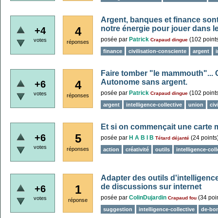
Argent, banques et finance sont
notre énergie pour jouer dans le
4
+4
posée
par
Patrick
(
102
point
votes
Crapaud dingue
réponses
finance
civilisation-consciente
argent
i
Faire tomber "le mammouth"... C
Autonome sans argent.
4
+6
posée
par
Patrick
(
102
point
votes
Crapaud dingue
réponses
argent
intelligence-collective
union
civ
Et si on commençait une carte 
5
+6
posée
par
H A B I B
(
24
points
Tétard déjanté
votes
réponses
action
créativité
outils
intelligence-coll
Adapter des outils d'intelligence
de discussions sur internet
1
+6
posée
par
ColinDujardin
(
34
poin
votes
Crapaud fou
réponse
suggestion
intelligence-collective
de-bo