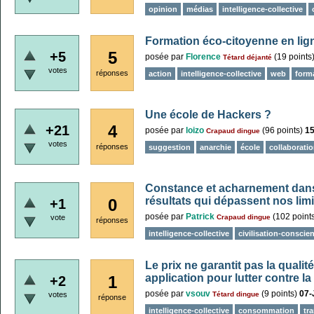
opinion
médias
intelligence-collective
Formation éco-citoyenne en lig
5
+5
posée
par
Florence
(
19
points
Tétard déjanté
votes
réponses
action
intelligence-collective
web
form
Une école de Hackers ?
4
+21
posée
par
loizo
(
96
points)
15
Crapaud dingue
votes
réponses
suggestion
anarchie
école
collaborati
Constance et acharnement dans 
résultats qui dépassent nos limi
0
+1
posée
par
Patrick
(
102
point
vote
Crapaud dingue
réponses
intelligence-collective
civilisation-conscie
Le prix ne garantit pas la qualit
application pour lutter contre l
1
+2
posée
par
vsouv
(
9
points)
07-
votes
Tétard dingue
réponse
intelligence-collective
consommation
tr