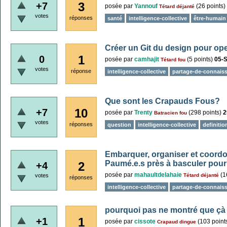
3
+7
posée
par
Yannouf
(
26
points)
Tétard déjanté
votes
réponses
santé
intelligence-collective
être-humain
Créer un Git du design pour op
1
0
posée
par
camhajit
(
5
points)
05-
Tétard fou
votes
réponse
intelligence-collective
partage-de-connais
Que sont les Crapauds Fous?
10
+7
posée
par
Trenty
(
298
points)
2
Batracien fou
votes
réponses
question
intelligence-collective
definitio
Embarquer, organiser et coordon
Paumé.e.s près à basculer pour
2
+4
posée
par
mahaultdelahaie
(
1
votes
Tétard déjanté
réponses
intelligence-collective
partage-de-connais
pourquoi pas ne montré que ç
1
+1
posée
par
cissote
(
103
point
Crapaud dingue