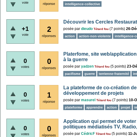
vote
réponse
intelligence-collective
Découvrir les Cercles Restaurat
2
+1
posée
par
dieudo
(
7
points)
26-Dé
Tétard fou
vote
réponses
action
action-non-violente
intelligence-c
Platerfome, site web/application
à la guerre
0
0
posée
par
yadzen
(
5
points)
23-D
votes
Tétard fou
réponses
pacifisme
guerre
terrienne-fraternité
in
La plateforme de co-création d
développement de projets
1
0
posée
par
masurel
(
7
points)
10-O
votes
Tétard fou
réponse
plateforme
apprendre
action
projet
i
Application qui permet de voter
politiques médiatisés TV, Radio,
0
0
posée
par
CédricF
(
5
points)
11-Ju
votes
Tétard fou
réponses