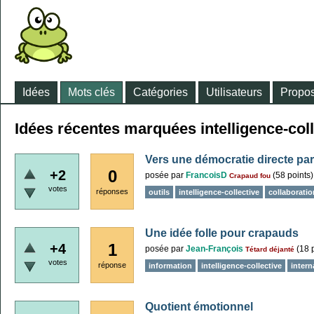
Idées
Mots clés
Catégories
Utilisateurs
Propos
Idées récentes marquées intelligence-coll
Vers une démocratie directe pa
0
+2
posée
par
FrancoisD
(
58
points)
Crapaud fou
votes
réponses
outils
intelligence-collective
collaboratio
Une idée folle pour crapauds
1
+4
posée
par
Jean-François
(
18
p
Tétard déjanté
votes
réponse
information
intelligence-collective
intern
Quotient émotionnel