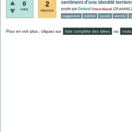
sentiment d'une identité terrien
2
0
posée
par
Delaval
(
26
points)
votes
Tétard déjanté
réponses
suggestion
méditer
sociale
identité
s
Pour en voir plus , cliquez sur
liste compléte des idées
ou
mots 