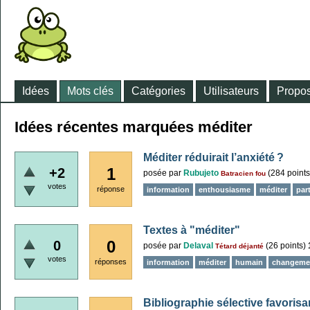
Idées
Mots clés
Catégories
Utilisateurs
Propos
Idées récentes marquées méditer
Méditer réduirait l’anxiété ?
1
+2
posée
par
Rubujeto
(
284
points
Batracien fou
votes
réponse
information
enthousiasme
méditer
par
Textes à "méditer"
0
0
posée
par
Delaval
(
26
points)
Tétard déjanté
votes
réponses
information
méditer
humain
changeme
Bibliographie sélective favorisant 