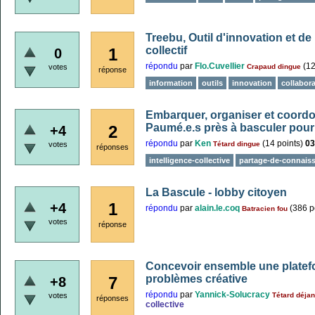
Treebu, Outil d'innovation et de
collectif
1
0
répondu
par
Flo.Cuvellier
(
1
votes
Crapaud dingue
réponse
information
outils
innovation
collabor
Embarquer, organiser et coordon
Paumé.e.s près à basculer pour
2
+4
répondu
par
Ken
(
14
points)
03
votes
Tétard dingue
réponses
intelligence-collective
partage-de-connais
La Bascule - lobby citoyen
1
+4
répondu
par
alain.le.coq
(
386
p
Batracien fou
votes
réponse
Concevoir ensemble une platef
problèmes créative
7
+8
répondu
par
Yannick-Solucracy
votes
Tétard déjan
réponses
collective