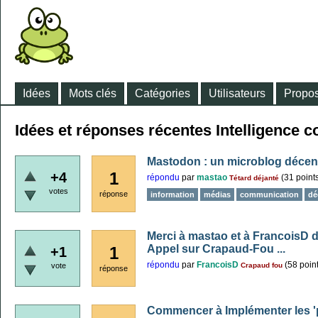
Idées
Mots clés
Catégories
Utilisateurs
Propos
Idées et réponses récentes Intelligence co
Mastodon : un microblog décent
1
+4
répondu
par
mastao
(
31
point
Tétard déjanté
votes
réponse
information
médias
communication
dé
Merci à mastao et à FrancoisD 
Appel sur Crapaud-Fou ...
1
+1
répondu
par
FrancoisD
(
58
point
vote
Crapaud fou
réponse
Commencer à Implémenter les 'p