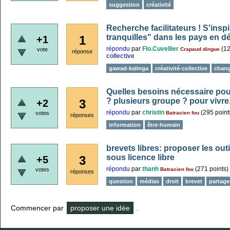
suggestion
créativité
Recherche facilitateurs ! S'insp
tranquilles" dans les pays en 
1
+1
répondu
par
Flo.Cuvellier
(
1
vote
Crapaud dingue
réponse
collective
gawad-kalinga
créativité-collective
chan
Quelles besoins nécessaire pou
? plusieurs groupe ? pour vivre
3
+2
répondu
par
christin
(
295
point
votes
Batracien fou
réponses
information
être-humain
brevets libres: proposer les out
sous licence libre
3
+5
répondu
par
thanh
(
271
points)
votes
Batracien fou
réponses
question
médias
droit
brevet
partage
Commencer par
proposer une idée
.