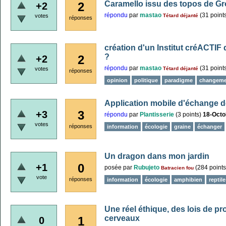
Caramello issu des topos de G
2
+2
répondu
par
mastao
(
31
point
votes
Tétard déjanté
réponses
création d'un Institut créACTIF 
?
2
+2
répondu
par
mastao
(
31
point
votes
Tétard déjanté
réponses
opinion
politique
paradigme
changeme
Application mobile d'échange
3
+3
répondu
par
Plantisserie
(
3
points)
18-Octo
votes
réponses
information
écologie
graine
échanger
Un dragon dans mon jardin
0
+1
posée
par
Rubujeto
(
284
points
Batracien fou
vote
réponses
information
écologie
amphibien
reptile
Une réel éthique, des lois de p
cerveaux
1
0