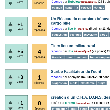
répondu
par
Rubujeto
(
284
poin
votes
Batracien fou
réponse
opinion
santé
ia
cerveau
éthique
Un Réseau de coursiers bénévole
cargo bike
2
+1
répondu
par
jibe-b
(
5
points)
11-M
vote
Tétard fou
réponses
suggestion
écologie
bicyclette
cargo
Tiers lieu en milieu rural
4
+5
répondu
par
Joa
(
22
points)
1
Tétard déjanté
votes
réponses
tiers-lieu
rural
monnaie
formation-perm
Scribe Facilitateur de l'écrit
1
+3
répondu
par
anonyme
04-Juillet-2020
dans
votes
réponse
suggestion
outils
plateforme
projet
création d'un C.H.A.T.O.N.S. 
0
+1
posée
par
jerome
(
61
points)
16
Crapaud fou
vote
réponses
information
droit
outils
partage-de-co