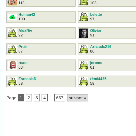
113
103
Human42
belette
100
97
AlexRiv
Olivier
92
91
Pruls
Arnaudx216
87
86
react
jerome
63
61
FrancoisD
rémi4435
58
58
Page
1
2
3
4
...
667
suivant »