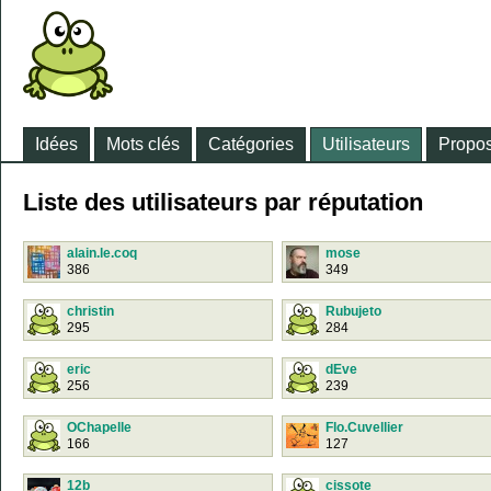
Idées
Mots clés
Catégories
Utilisateurs
Propos
Liste des utilisateurs par réputation
alain.le.coq
mose
386
349
christin
Rubujeto
295
284
eric
dEve
256
239
OChapelle
Flo.Cuvellier
166
127
12b
cissote