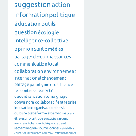
suggestion
action
information
politique
éducation
outils
question
écologie
intelligence-collective
opinion
santé
médias
partage-de-connaissances
communication
local
collaboration
environnement
international
changement
partage
paradigme
droit
finance
rencontres
créativité
décentralisation
témoignage
convaincre
collaboratif
entreprise
innovation
organisation-du-site
culture
plateforme
alternative
bien-
être
esprit-critique
evolution
argent
monnaie
échanger
éthique
crapaud
recherche
open-source
logiciel
logiciel-libre
education-intelligence-collective-réflexion
méditer