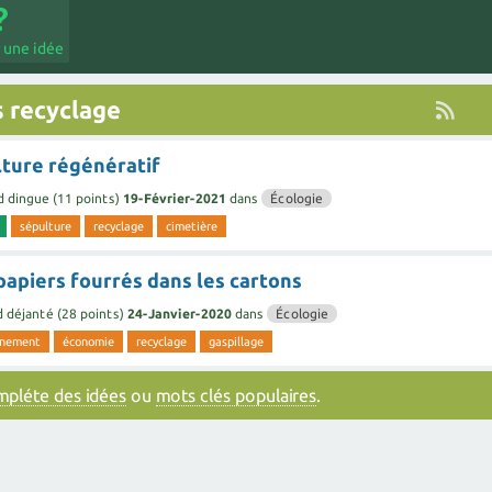
 une idée
 recyclage
ture régénératif
d dingue
(
11
points)
19-Février-2021
dans
Écologie
sépulture
recyclage
cimetière
 papiers fourrés dans les cartons
d déjanté
(
28
points)
24-Janvier-2020
dans
Écologie
nnement
économie
recyclage
gaspillage
ompléte des idées
ou
mots clés populaires
.