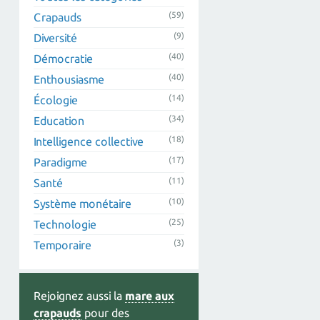
(59)
Crapauds
(9)
Diversité
(40)
Démocratie
(40)
Enthousiasme
(14)
Écologie
(34)
Education
(18)
Intelligence collective
(17)
Paradigme
(11)
Santé
(10)
Système monétaire
(25)
Technologie
(3)
Temporaire
Rejoignez aussi la
mare aux
crapauds
pour des