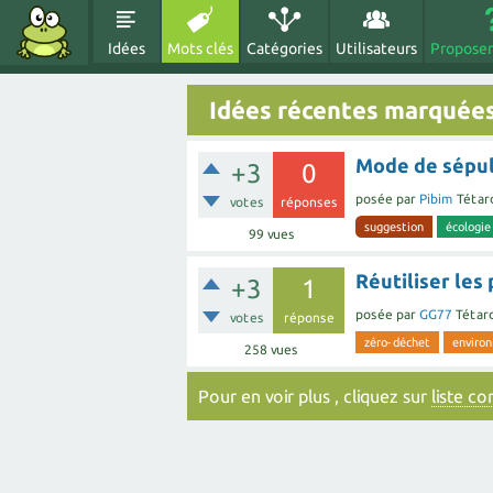
Idées
Mots clés
Catégories
Utilisateurs
Proposer
Idées récentes marquées
Mode de sépul
+3
0
posée
par
Pibim
Tétar
votes
réponses
suggestion
écologie
99
vues
Réutiliser les
+3
1
posée
par
GG77
Tétar
votes
réponse
zéro-déchet
enviro
258
vues
Pour en voir plus , cliquez sur
liste c