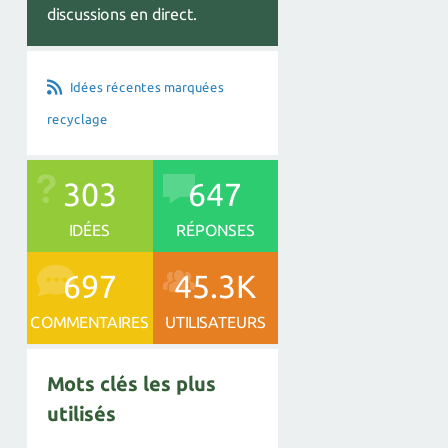
discussions en direct.
Idées récentes marquées
recyclage
303
647
IDÉES
RÉPONSES
697
45.3K
COMMENTAIRES
UTILISATEURS
Mots clés les plus
utilisés