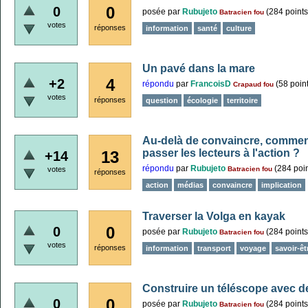
0
0
posée
par
Rubujeto
(
284
points
Batracien fou
votes
réponses
information
santé
culture
Un pavé dans la mare
4
+2
répondu
par
FrancoisD
(
58
point
Crapaud fou
votes
réponses
question
écologie
territoire
Au-delà de convaincre, comment 
passer les lecteurs à l'action ?
13
+14
répondu
par
Rubujeto
(
284
poin
votes
Batracien fou
réponses
action
médias
convaincre
implication
Traverser la Volga en kayak
0
0
posée
par
Rubujeto
(
284
points
Batracien fou
votes
réponses
information
transport
voyage
savoir-êt
Construire un téléscope avec d
0
0
posée
par
Rubujeto
(
284
points
Batracien fou