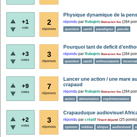
Physique dynamique de la pens
2
+1
répondu
par
Rubujeto
(
284
poin
Batracien fou
vote
réponses
question
santé
paradigme
pensée
Pourquoi tant de deficit d'enth
3
+3
répondu
par
Rubujeto
(
284
poin
Batracien fou
votes
réponses
question
santé
enthousiasme
reconna
Lancer une action / une mare au
crapaud
7
+9
répondu
par
Rubujeto
(
284
poin
votes
Batracien fou
réponses
action
alimentation
expérimentation
Crapauduque audiovisuel Afric
3
+2
répondu
par
créatif
(
25
points)
Tétard déjanté
votes
réponses
opinion
médias
afrique
audiovisuel
o