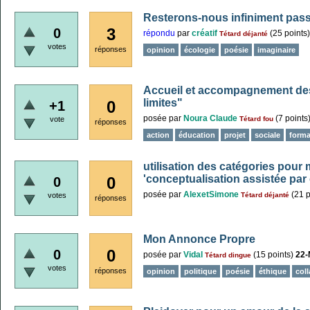
Resterons-nous infiniment pass
3
0
répondu
par
créatif
(
25
points)
Tétard déjanté
votes
réponses
opinion
écologie
poésie
imaginaire
Accueil et accompagnement des
limites"
0
+1
posée
par
Noura Claude
(
7
points
vote
Tétard fou
réponses
action
éducation
projet
sociale
forma
utilisation des catégories pour 
'conceptualisation assistée par 
0
0
posée
par
AlexetSimone
(
21
p
votes
Tétard déjanté
réponses
Mon Annonce Propre
0
0
posée
par
Vidal
(
15
points)
22-
Tétard dingue
votes
réponses
opinion
politique
poésie
éthique
col