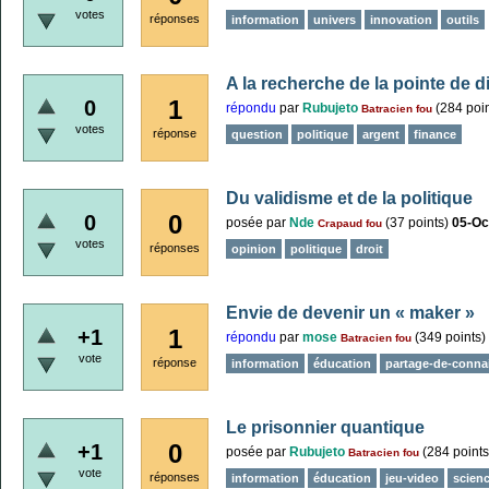
votes
réponses
information
univers
innovation
outils
A la recherche de la pointe de 
1
0
répondu
par
Rubujeto
(
284
poin
Batracien fou
votes
réponse
question
politique
argent
finance
Du validisme et de la politique
0
0
posée
par
Nde
(
37
points)
05-Oc
Crapaud fou
votes
réponses
opinion
politique
droit
Envie de devenir un « maker »
1
+1
répondu
par
mose
(
349
points)
Batracien fou
vote
réponse
information
éducation
partage-de-conna
Le prisonnier quantique
0
+1
posée
par
Rubujeto
(
284
points
Batracien fou
vote
réponses
information
éducation
jeu-video
scien