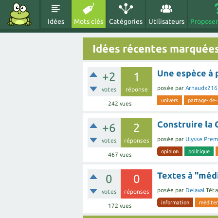
Idées
Mots clés
Catégories
Utilisateurs
Proposer
Idées récentes marquée
Une espèce à pa
+2
1
posée
par
Arnaudx216
votes
réponse
univers
partage-de-
242
vues
Construire la 
+6
2
posée
par
Ulysse Prem
votes
réponses
opinion
politique
467
vues
Textes à "méd
0
0
posée
par
Delaval
Téta
votes
réponses
information
méditer
172
vues