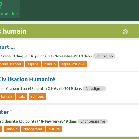
 une idée
s humain
rt ...
Crapaud dingue
(
86
points)
20-Novembre-2019
dans
Education
connaissances
espace
humain
esprit-critique
Civilisation Humanité
ier
Crapaud fou
(
45
points)
21-Avril-2019
dans
Paradigme
humain
paix
spirituel
iter"
rd déjanté
(
26
points)
18-Février-2019
dans
Enthousiasme
humain
changement
culture