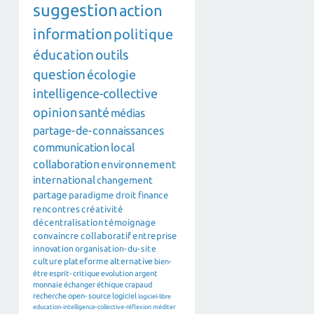
suggestion
action
information
politique
éducation
outils
question
écologie
intelligence-collective
opinion
santé
médias
partage-de-connaissances
communication
local
collaboration
environnement
international
changement
partage
paradigme
droit
finance
rencontres
créativité
décentralisation
témoignage
convaincre
collaboratif
entreprise
innovation
organisation-du-site
culture
plateforme
alternative
bien-
être
esprit-critique
evolution
argent
monnaie
échanger
éthique
crapaud
recherche
open-source
logiciel
logiciel-libre
education-intelligence-collective-réflexion
méditer