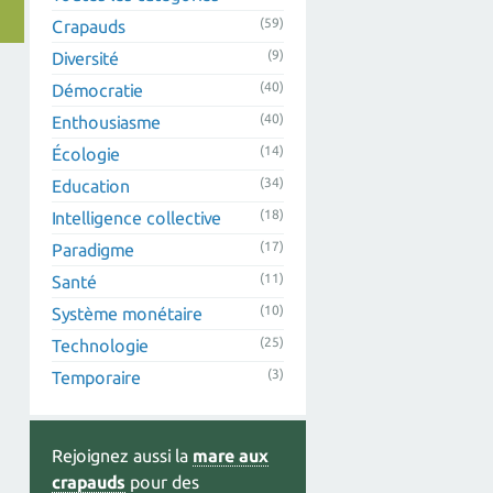
(59)
Crapauds
(9)
Diversité
(40)
Démocratie
(40)
Enthousiasme
(14)
Écologie
(34)
Education
(18)
Intelligence collective
(17)
Paradigme
(11)
Santé
(10)
Système monétaire
(25)
Technologie
(3)
Temporaire
Rejoignez aussi la
mare aux
crapauds
pour des