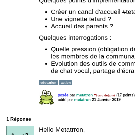
Quelques points d'implémentation
Créer un canal d'accueil #tet
Une vignette tetard ?
Accueil des parents ?
Quelques interrogations :
Quelle pression (obligation d
les membres de la communa
Evolution des outils de comm
de chat vocal, partage d'écran
education
action
posée
par
metatron
(
17
points)
Tétard déjanté
edité
par
metatron
21-Janvier-2019
1
Réponse
Hello Metatrron,