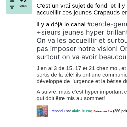
+2
C'est un vrai sujet de fond, et il
votes
accueillir ces jeunes Crapauds e
cercle-gene
il y a déjà le canal #
+sieurs jeunes hyper brillan
On va les accueillir et surtou
pas imposer notre vision! On
surtout on va avoir beauco
J'en ai 3 de 15, 17 et 21 chez moi, et 
sortis de la télé! ils ont une commun
développé de l'urgence et la bêtise
A suivre, mais c'est hyper important 
qui doit être mis au sommet!
répondu
par
alain.le.coq
(
386
poi
Batracien fou