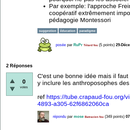
Par exemple: l'approche Frei
coopératif extrêmement impor
pédagogie Montessori
suggestion
éducation
paradigme
posée
par
RuPr
(
5
points)
29-Déce
Tétard fou
2
Réponses
C'est une bonne idée mais il faut 
0
y inclure les anthroposophes des 
votes
ref
https://tube.crapaud-fou.org
4893-a305-62f6862060ca
répondu
par
mose
(
349
points)
07
Batracien fou