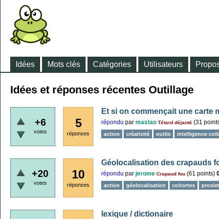
Idées
Mots clés
Catégories
Utilisateurs
Propos
Idées et réponses récentes Outillage
Et si on commençait une carte 
5
+6
répondu
par
mastao
(
31
point
Tétard déjanté
votes
réponses
action
créativité
outils
intelligence-coll
Géolocalisation des crapauds f
10
+20
répondu
par
jerome
(
61
points)
Crapaud fou
votes
réponses
action
géolocalisation
cohortes
proxim
lexique / dictionaire