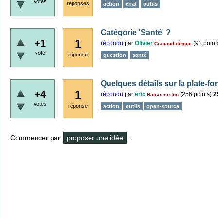
votes
réponses
action
chat
outils
Catégorie 'Santé' ?
1
+1
répondu
par
Olivier
(
91
point
Crapaud dingue
vote
réponse
question
santé
Quelques détails sur la plate-f
1
+4
répondu
par
eric
(
256
points)
2
Batracien fou
votes
réponse
action
outils
open-source
Commencer par
proposer une idée
.