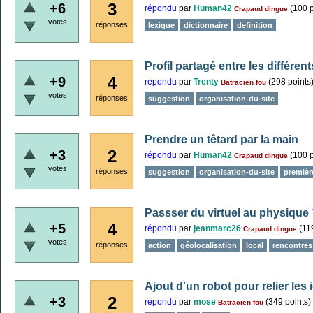
3
+6
répondu
par
Human42
(
100
p
Crapaud dingue
votes
réponses
lexique
dictionnaire
definition
Profil partagé entre les différen
4
+9
répondu
par
Trenty
(
298
points
Batracien fou
votes
réponses
suggestion
organisation-du-site
Prendre un têtard par la main
2
+3
répondu
par
Human42
(
100
p
Crapaud dingue
votes
réponses
suggestion
organisation-du-site
premièr
Passser du virtuel au physique
4
+5
répondu
par
jeanmarc26
(
11
Crapaud dingue
votes
réponses
action
géolocalisation
local
rencontres
Ajout d'un robot pour relier le
2
+3
répondu
par
mose
(
349
points)
Batracien fou